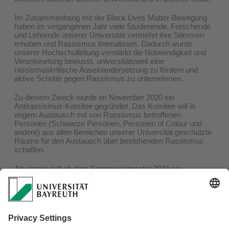
Im Zusammenhang mit der Black Lives Matter-Bewegung
haben im vergangenen Jahr viele Studierende, Forschende
und Lehrende unserer Universität vermehrt ihre Stimmen
erhoben und Rassismus thematisiert. Dadurch wurde
unserer Hochschulleitung verstärkt die Notwendigkeit und
Verantwortung bewusst, universitätsweit eine
rassismuskritische Auseinandersetzung zu fördern und
aktive Schritte gegen Rassismus zu unternehmen.
Zu diesem Zweck wurde im November 2020 ein
Antirassismus-Komitee gegründet. Das Komitee will in
engem Austausch mit von Rassismus betroffenen
Personen (Schwarze Personen, Personen of Colour und
andere) aus allen Bereichen unserer Universität geschützte
Räume für den Austausch über bestehenden Rassismus
schaffen.
Als erstes soll ab dem Sommersemester 2021 ein
dauerhafter Runder Tisch Antirassismus eingerichtet
werden. Seine Ausgangsidee ist eine Bestandsaufnahme
von Rassismus an der Universität und in der Stadt Bayreuth
aus der Sicht der Betroffenen. Wie sich das
Selbstverständnis des Runden Tisches in der Zukunft
weiterentwickelt, soll gemeinsam erarbeitet werden.