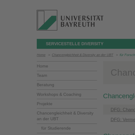
SERVICESTELLE DIVERSITY
Home
>
Chancengleichheit & Diversity an der UBT
>
für Forsc
Home
Chanc
Team
Beratung
Workshops & Coaching
Chancengle
Projekte
DFG: Chance
Chancengleichheit & Diversity
an der UBT
DFG: Vermei
für Studierende