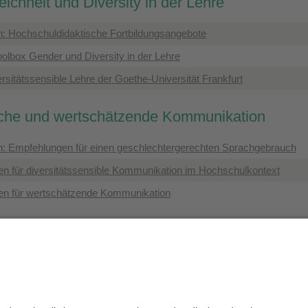
ichheit und Diversity in der Lehre
h: Hochschuldidaktische Fortbildungsangebote
oolbox Gender und Diversity in der Lehre
rsitätssensible Lehre der Goethe-Universität Frankfurt
ache und wertschätzende Kommunikation
h: Empfehlungen für einen geschlechtergerechten Sprachgebrauch
n für diversitätssensible Kommunikation im Hochschulkontext
n für wertschätzende Kommunikation
die Redaktion:
Dr. Stefan Kurth
Datenschutz / Disclaimer
Impressum
H