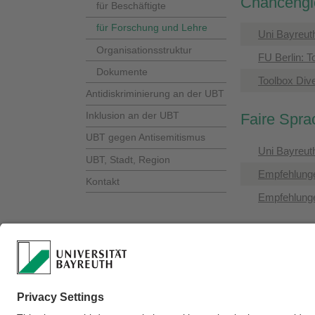
Chancengle
für Beschäftigte
für Forschung und Lehre
Uni Bayreut
Organisationsstruktur
FU Berlin: T
Dokumente
Toolbox Dive
Antidiskriminierung an der UBT
Inklusion an der UBT
Faire Spr
UBT gegen Antisemitismus
Uni Bayreut
UBT, Stadt, Region
Empfehlunge
Kontakt
Empfehlunge
Verantwortlich für 